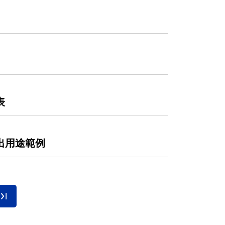
表
出用途範例