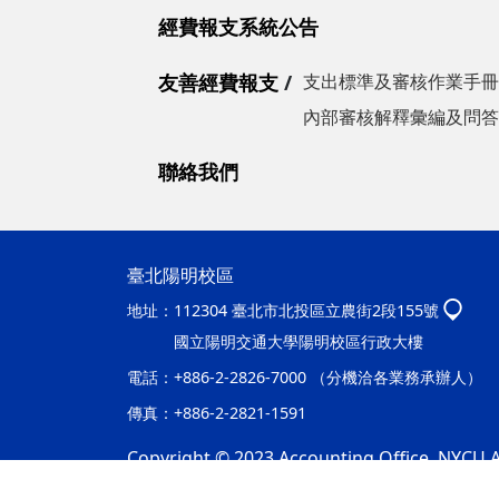
經費報支系統公告
友善經費報支
支出標準及審核作業手冊
內部審核解釋彙編及問答
聯絡我們
臺北陽明校區
地址：
112304 臺北市北投區立農街2段155號
國立陽明交通大學陽明校區行政大樓
電話：
+886-2-2826-7000 （分機洽各業務承辦人）
傳真：
+886-2-2821-1591
Copyright © 2023 Accounting Office, NYCU Al