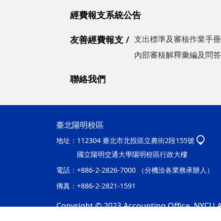
經費報支系統公告
友善經費報支
支出標準及審核作業手冊
內部審核解釋彙編及問答
聯絡我們
臺北陽明校區
地址：
112304 臺北市北投區立農街2段155號
國立陽明交通大學陽明校區行政大樓
電話：
+886-2-2826-7000 （分機洽各業務承辦人）
傳真：
+886-2-2821-1591
Copyright © 2023 Accounting Office, NYCU Al